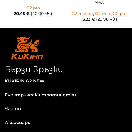
MAX
G2 pro
20,45
€
(40.00 лв.)
G2 master
,
G2 max
,
G2 pro
15,33
€
(29.98 лв.)
Бързи връзки
KUKIRIN G2 NEW
Електрически тротинетки
Части
Аксесоари