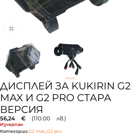
Увеличи
ДИСПЛЕЙ ЗА KUKIRIN G2
MAX И G2 PRO СТАРА
ВЕРСИЯ
56,24
€
(110.00 лв.)
Изчерпан
Категории:
G2 max
,
G2 pro