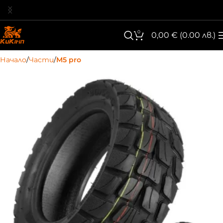
0
0,00
€
(0.00 лв.)
Начало
Части
M5 pro